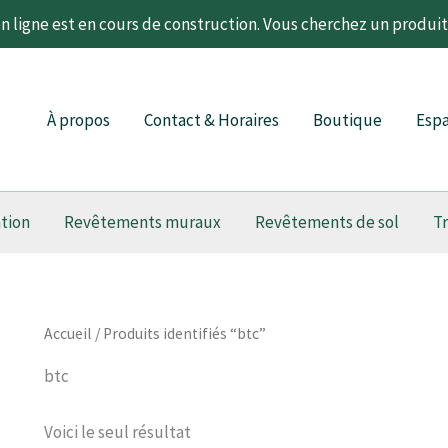
 ligne est en cours de construction. Vous cherchez un produi
À propos
Contact & Horaires
Boutique
Espa
ation
Revêtements muraux
Revêtements de sol
T
Accueil
/ Produits identifiés “btc”
btc
Voici le seul résultat