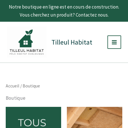
Aller
Notre boutique en ligne est en cours de construction.
au
Vous cherchez un produit? Contactez nous.
contenu
C
D
Main
a
i
t
s
Men
Tilleul Habitat
é
p
g
o
o
n
r
i
i
b
e
i
l
i
Accueil
/ Boutique
t
é
Boutique