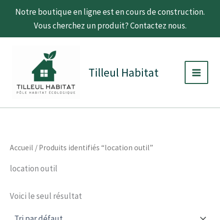
Aller
Notre boutique en ligne est en cours de construction.
au
Vous cherchez un produit? Contactez nous.
contenu
C
D
Main
a
i
t
s
Men
Tilleul Habitat
é
p
g
o
o
n
r
i
i
b
e
i
l
i
Accueil
/ Produits identifiés “location outil”
t
é
location outil
Voici le seul résultat