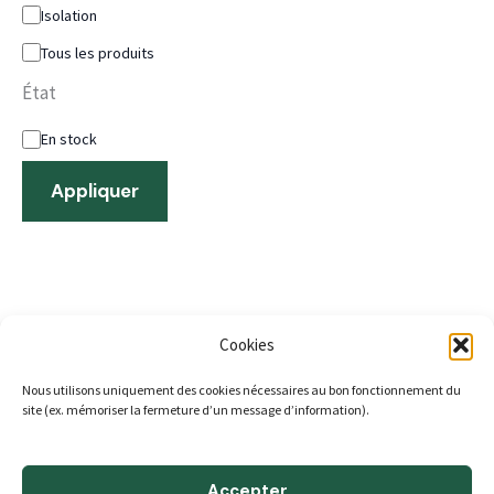
Isolation
Tous les produits
État
En stock
Appliquer
Cookies
Nous utilisons uniquement des cookies nécessaires au bon fonctionnement du
ACCUEIL
site (ex. mémoriser la fermeture d’un message d’information).
A propos
Boutique
Accepter