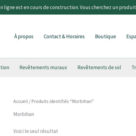
 ligne est en cours de construction. Vous cherchez un produi
À propos
Contact & Horaires
Boutique
Espa
ation
Revêtements muraux
Revêtements de sol
T
Accueil
/ Produits identifiés “Morbihan”
Morbihan
Voici le seul résultat