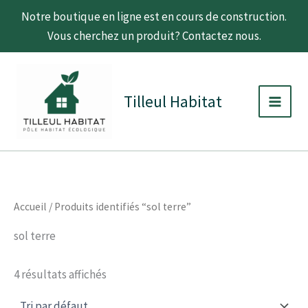
Aller
Notre boutique en ligne est en cours de construction.
au
Vous cherchez un produit? Contactez nous.
contenu
C
D
Main
a
i
t
s
Men
Tilleul Habitat
é
p
g
o
o
n
r
i
i
b
e
i
l
i
Accueil
/ Produits identifiés “sol terre”
t
é
sol terre
4 résultats affichés