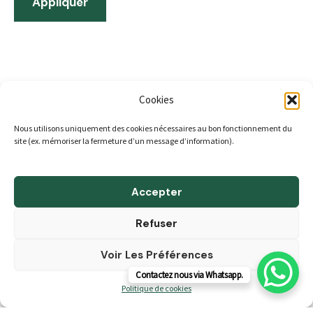
Appliquer
Cookies
Nous utilisons uniquement des cookies nécessaires au bon fonctionnement du
ACCUEIL
site (ex. mémoriser la fermeture d’un message d’information).
A propos
Boutique
Accepter
Blog
Refuser
Contact & Horaires
Voir Les Préférences
CGV
Contactez nous via Whatsapp.
Politique de cookies (UE)
Politique de cookies