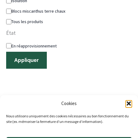
Isolation
Blocs miscanthus terre chaux
Tous les produits
État
En réapprovisionnement
Appliquer
Cookies
Nous utilisons uniquement des cookies nécessaires au bon fonctionnement du
ACCUEIL
site (ex. mémoriser la fermeture d’un message d’information).
A propos