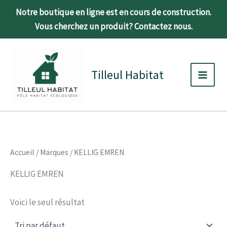
Aller
Notre boutique en ligne est en cours de construction.
au
Vous cherchez un produit? Contactez nous.
contenu
C
É
Main
a
t
t
a
Men
Tilleul Habitat
é
t
g
o
r
i
e
Accueil
/ Marques / KELLIG EMREN
KELLIG EMREN
Voici le seul résultat