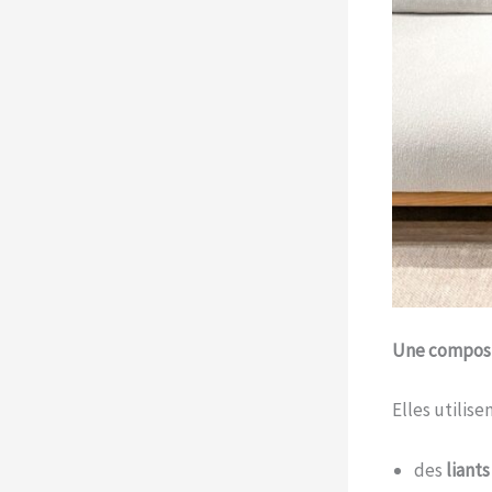
Une composi
Elles utilise
des
liants