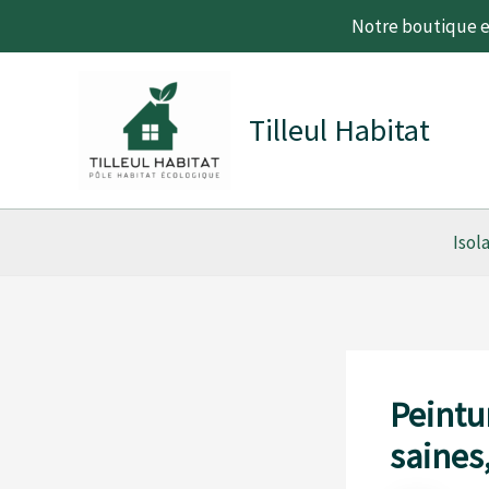
Aller
Notre boutique en
au
contenu
Tilleul Habitat
Isol
Peintu
saines