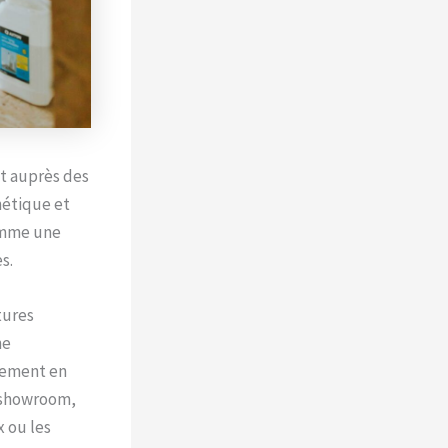
t auprès des
hétique et
comme une
s.
tures
ne
lement en
u showroom,
x ou les