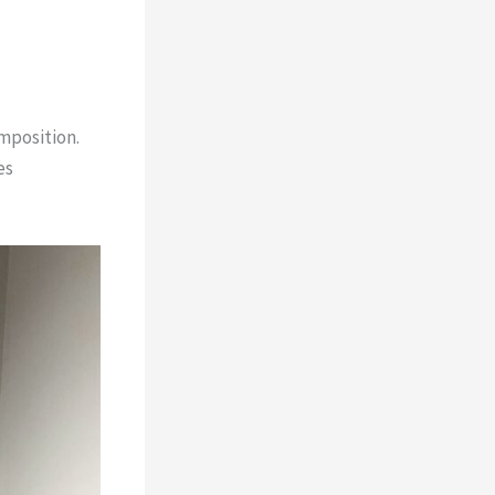
omposition.
es