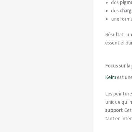
des
pigme
des
charg
une formu
Résultat : u
essentiel da
Focus sur la 
Keim
est un
Les peinture
unique qui n
support
. Ce
tant en intér