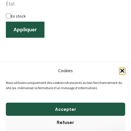
État
En stock
Appliquer
Cookies
Nous utilisons uniquement des cookies nécessaires au bon fonctionnement du
ACCUEIL
site (ex. mémoriser la fermeture d’un message d’information).
A propos
Boutique
Accepter
Blog
Refuser
Contact & Horaires