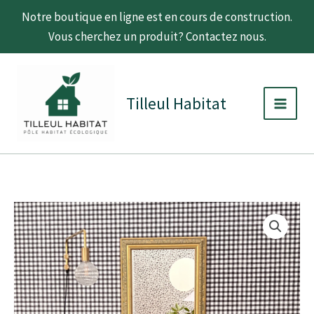
Aller
Notre boutique en ligne est en cours de construction.
au
Vous cherchez un produit? Contactez nous.
contenu
C
D
Main
a
i
t
s
Men
Tilleul Habitat
é
p
g
o
o
n
r
i
i
b
e
i
l
i
quantité
Plage
t
de
é
Papier
de
peint
-
prix :
Bilboquet
deco
3,50 €