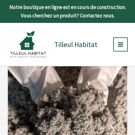
Aller
Notre boutique en ligne est en cours de construction.
au
Vous cherchez un produit? Contactez nous.
contenu
Main
Men
Tilleul Habitat
Ouate
de
cellulose
:
l’isolant
biosourcé
qui
fait