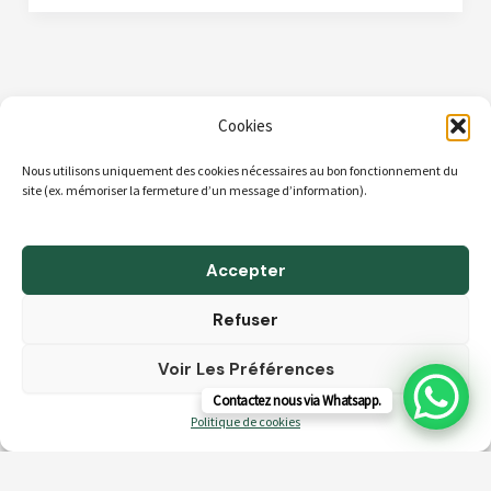
Cookies
Nous utilisons uniquement des cookies nécessaires au bon fonctionnement du
ACCUEIL
site (ex. mémoriser la fermeture d’un message d’information).
A propos
Boutique
Accepter
Blog
Refuser
Contact & Horaires
Voir Les Préférences
CGV
Contactez nous via Whatsapp.
Politique de cookies (UE)
Politique de cookies
Droit d'auteur © 2026 Tilleul Habitat