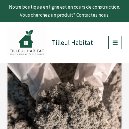
Aller
Notre boutique en ligne est en cours de construction.
au
Vous cherchez un produit? Contactez nous.
contenu
Main
Men
Tilleul Habitat
Ouate
de
cellulose
:
l’isolant
biosourcé
qui
fait