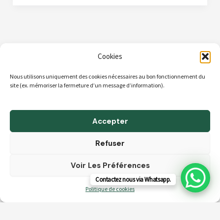
Cookies
Nous utilisons uniquement des cookies nécessaires au bon fonctionnement du
ACCUEIL
site (ex. mémoriser la fermeture d’un message d’information).
A propos
Boutique
Accepter
Blog
Refuser
Contact & Horaires
Voir Les Préférences
CGV
Contactez nous via Whatsapp.
Politique de cookies (UE)
Politique de cookies
Droit d'auteur © 2026 Tilleul Habitat