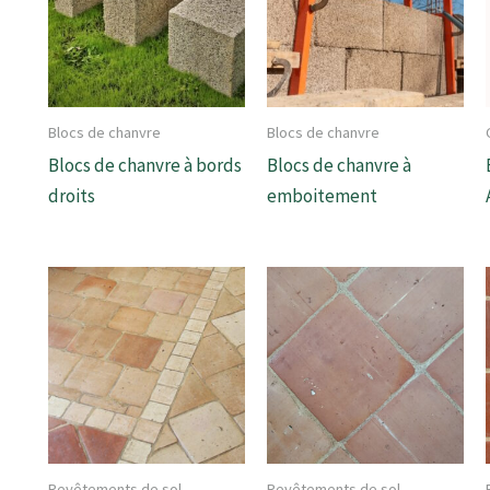
Blocs de chanvre
Blocs de chanvre
Blocs de chanvre à bords
Blocs de chanvre à
droits
emboitement
Revêtements de sol
Revêtements de sol