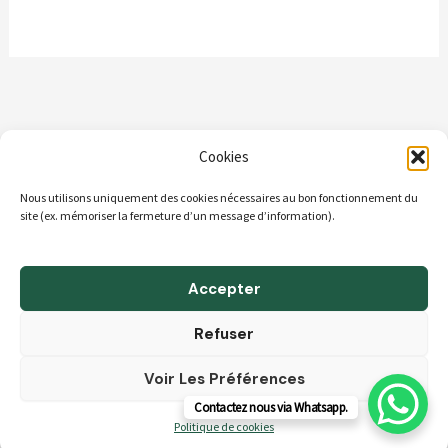
Cookies
Nous utilisons uniquement des cookies nécessaires au bon fonctionnement du
ACCUEIL
site (ex. mémoriser la fermeture d’un message d’information).
A propos
Boutique
Accepter
Blog
Refuser
Contact & Horaires
Voir Les Préférences
CGV
Contactez nous via Whatsapp.
Politique de cookies (UE)
Politique de cookies