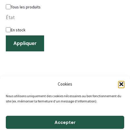
Tous les produits
État
En stock
Appliquer
Cookies
Nous utilisons uniquement des cookies nécessaires au bon fonctionnement du
ACCUEIL
site (ex. mémoriser la fermeture d’un message d’information).
A propos
Boutique
Accepter