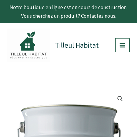
Aller
Notre boutique en ligne est en cours de construction.
au
Vous cherchez un produit? Contactez nous.
contenu
C
D
Main
a
i
t
s
Men
Tilleul Habitat
é
p
g
o
o
n
r
i
i
b
e
i
l
i
quantité
Plage
t
de
é
Gel
de
fixateur
Pozzo
prix :
Nuovo
15,75 €