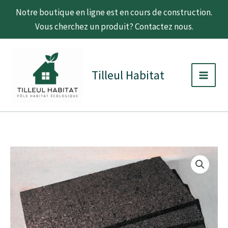
Aller
Notre boutique en ligne est en cours de construction.
au
Vous cherchez un produit? Contactez nous.
contenu
C
D
Main
a
i
t
s
Men
Tilleul Habitat
é
p
g
o
o
n
r
i
i
b
e
i
l
i
quantité
Plage
t
de
é
Liège
de
expansé
-
prix :
en
panneaux
12,20 €