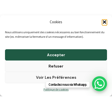
Cookies
Nous utilisons uniquement des cookies nécessaires au bon fonctionnement du
ACCUEIL
site (ex. mémoriser la fermeture d’un message d’information).
A propos
Boutique
Accepter
Blog
Refuser
Contact & Horaires
Voir Les Préférences
CGV
Contactez nous via Whatsapp.
Politique de cookies (UE)
Politique de cookies
Droit d'auteur © 2026 Tilleul Habitat