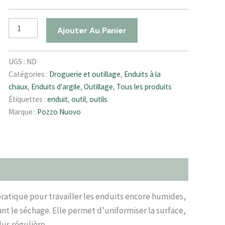
Ajouter Au Panier
UGS :
ND
Catégories :
Droguerie et outillage
,
Enduits à la
chaux
,
Enduits d'argile
,
Outillage
,
Tous les produits
Étiquettes :
enduit
,
outil
,
outils
Marque :
Pozzo Nuovo
ratique pour travailler les enduits encore humides,
nt le séchage. Elle permet d’uniformiser la surface,
lus régulière.