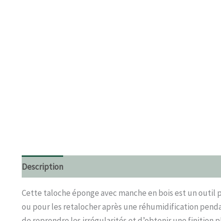
Description
Informations complémentaires
Avis (0)
Cette taloche éponge avec manche en bois est un outil p
ou pour les retalocher après une réhumidification penda
de reprendre les irrégularités et d’obtenir une finition p