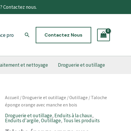
t? Contactez nous.
Rechercher
ce pro
Contactez Nous
raitement et nettoyage
Droguerie et outillage
quantité
Accueil
/
Droguerie et outillage
/
Outillage
/ Taloche
Plage
de
éponge orange avec manche en bois
Taloche
de
éponge
Droguerie et outillage
,
Enduits à la chaux
,
Enduits d'argile
,
Outillage
,
Tous les produits
orange
prix :
avec