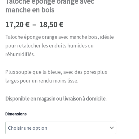
Taloche éponge orange avec
manche
17,20 €
en
manche en bois
bois
à
17,20
€
–
18,50
€
18,50 €
Taloche éponge orange avec manche bois, idéale
pour retalocher les enduits humides ou
réhumidifiés.
Plus souple que la bleue, avec des pores plus
larges pour un rendu moins lisse.
Disponible en magasin ou livraison à domicile.
Dimensions